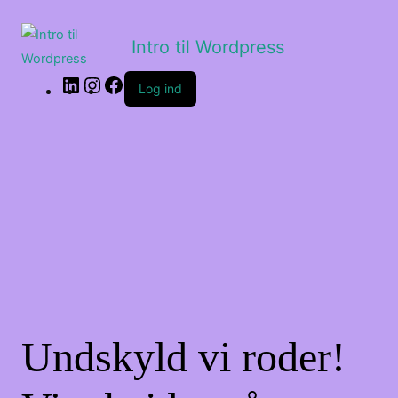
LinkedIn
Instagram
Facebook
Intro til Wordpress
Log ind
Undskyld vi roder!